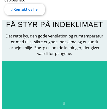
dapibus leo.
Kontakt os her
FÅ STYR PÅ INDEKLIMAET
Det rette lys, den gode ventilation og rumtemperatur
er med til at sikre et gode indeklima og et sundt
arbejdsmiljø. Spørg os om de løsninger, der giver
værdi for pengene.
Varmepumpen cirkulerer luften i huset, hvilket giver en jævn
varmefordeling og de indbyggede filtre opsamler støvpartikler