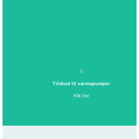
Man kan søge om tilskud til en nye varmepumpe hos energiselskaberne.
Energiselskaberne er forpligtet til at hjælpe med at reducere danskernes
energiforbrug. Du bestemmer selv hvor og hos hvem, du vil søge, da tilskuddet
ikke afhænger af, hvor du får dit el fra normalt. Vær opmærksom på at tilskuddet
Tilskud til varmepumper
kan variere alt efter energiselskabet samt hvilken rådgivning, de tilbyder. Så forhør
dig inden du søger.
Klik her