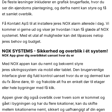
De fleste løsninger inkluderer en grafisk brugerflade, hvor du
ser din ejendoms plantegning, og derfra nemt kan styre og få
et samlet overblik.
Få Kontakt ApS til at installere jeres NOX alarm allerede i dag. Vi
kommer vi gerne ud og viser jer hvordan I kan få glæde af NOX
systemet. Med et utal af muligheder kan det tilpasses netop
jeres behov og budget.
NOX SYSTEMS - Sikkerhed og overblik i ét system!
NOX App giver dig overblikket uanset hvor du er
Med NOX appen kan du nemt og bekvemt styre
jeres sikringssystem via mobil eller tablet. Den brugervenlige
interface giver dig fuld kontrol uanset hvor du er og dermed kan
du fx åbne døre, til- og frakoble alt fra en enkelt dør til etager
eller hele bygninger med få klik.
Appen giver dig også overblik over hvem som er kommet og
gået i bygningen og har du flere lokationer, kan du skifte
mellem lokationerne nemt, sikkert og uafhængigt af din egen